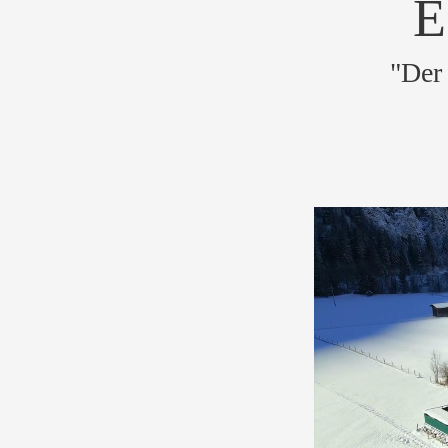
E
"Der 